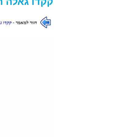
קקדו גאלה
תמ
חזור למאמר -
קקדו ג