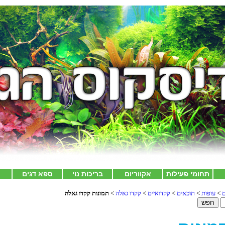
תחומי פעילות
אקווריום
בריכות נוי
ספא דגים
צ
ם
>
עופות
>
תוכאים
>
קקדואיים
>
קקדו גאלה
>
תמונות קקדו גאלה