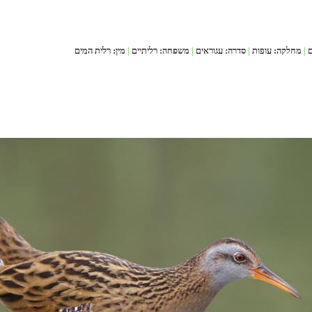
ם
|
מחלקה:
עופות
|
סדרה:
עגוראים
|
משפחה:
רליתיים
|
מין:
רלית המים