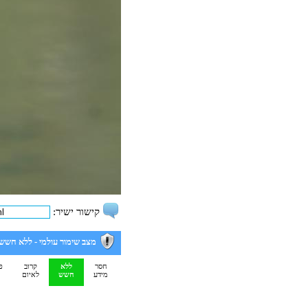
קישור ישיר:
מצב שימור עולמי -
ללא חשש
חסר
ללא
קרוב
פ
מידע
חשש
לאיום