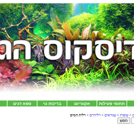
תחומי פעילות
אקווריום
בריכות נוי
ספא דגים
צ
ם
>
עופות
>
עגוראים
>
רליתיים
>
רלית המים