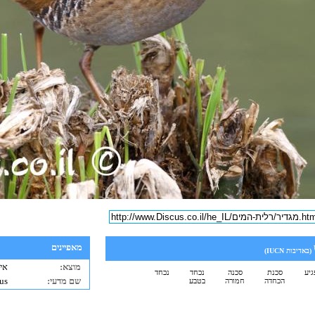
מאפיינים
(באדיבות
IUCN
)
מוצא:
איר
גיע
סכנת
סכנה
נכחד
נכחד
שם מדעי:
us
הכחדה
חמורה
בטבע