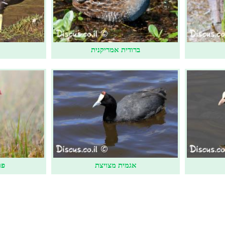
ברודית אמריקנית
אגמית מצויצת
פו