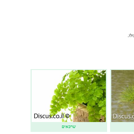
לו.
שרכאים