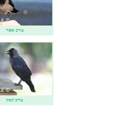
עורב אפור
עורב קאק