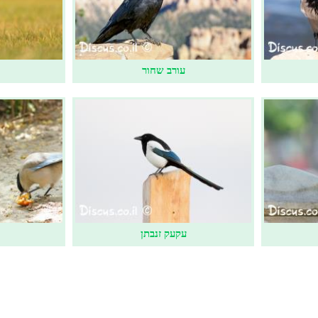
עורב שחור
עקעק זנבתן