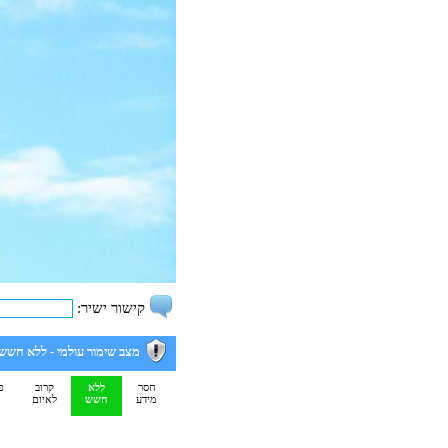
קישור ישיר:
מצב שימור עולמי -
ללא חשש
חסר
ללא
קרוב
פ
מידע
חשש
לאיום