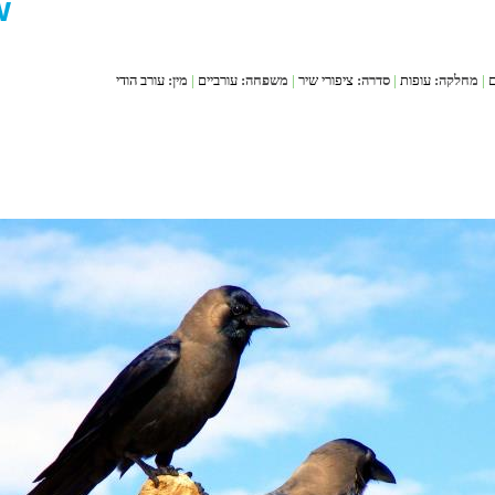
w
ם
|
מחלקה:
עופות
|
סדרה:
ציפורי שיר
|
משפחה:
עורביים
|
מין:
עורב הודי