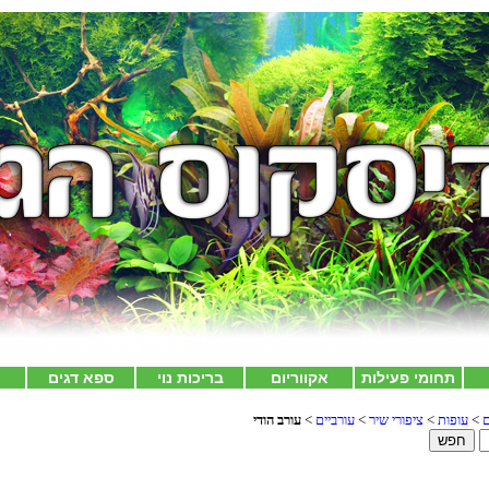
תחומי פעילות
אקווריום
בריכות נוי
ספא דגים
צ
ם
>
עופות
>
ציפורי שיר
>
עורביים
>
עורב הודי