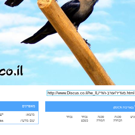
מאפיינים
(באדיבות
IUCN
)
מוצא:
יש
גיע
סכנת
סכנה
נכחד
נכחד
שם מדעי:
ns
הכחדה
חמורה
בטבע