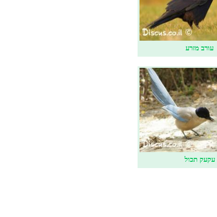
עורב מזרע
עקעק תכול