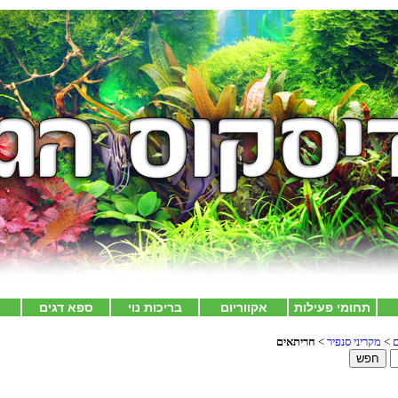
תחומי פעילות
אקווריום
בריכות נוי
ספא דגים
צ
ם
>
מקריני סנפיר
>
חריתאים