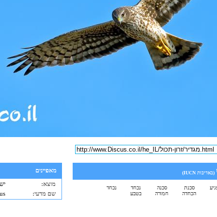
מאפיינים
(באדיבות
IUCN
)
מוצא:
ישר
גיע
סכנת
סכנה
נכחד
נכחד
שם מדעי:
us
הכחדה
חמורה
בטבע