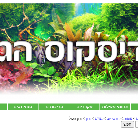
תחומי פעילות
אקווריום
בריכות נוי
ספא דגים
צ
ם
>
עופות
>
דורסי יום
>
נציים
>
זרון
>
זרון תכול