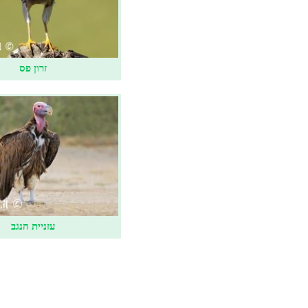
זרון פס
עזניית הנגב