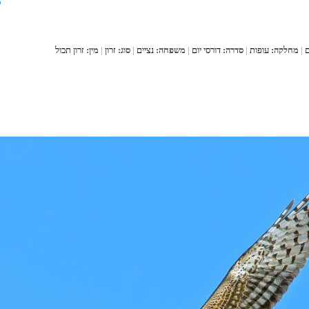
r
ם
|
מחלקה:
עופות
|
סדרה:
דורסי יום
|
משפחה:
נציים
|
סוג:
זרון
|
מין:
זרון תכול