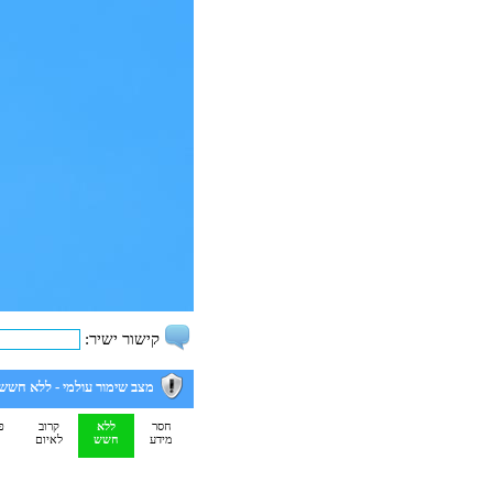
קישור ישיר:
מצב שימור עולמי -
ללא חשש
חסר
ללא
קרוב
פ
מידע
חשש
לאיום