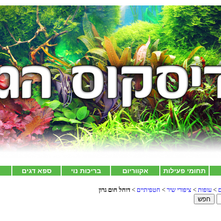
תחומי פעילות
אקווריום
בריכות נוי
ספא דגים
צ
ם
>
עופות
>
ציפורי שיר
>
חטפיתיים
>
דוחל חום גרון