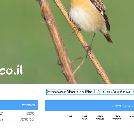
מאפיינים
(באדיבות
IUCN
)
מוצא:
ישר
גיע
סכנת
סכנה
נכחד
נכחד
שם מדעי:
ra
הכחדה
חמורה
בטבע