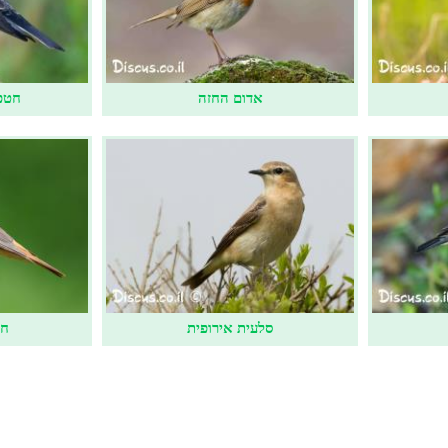
אדום החזה
חטפ
סלעית אירופית
חכ