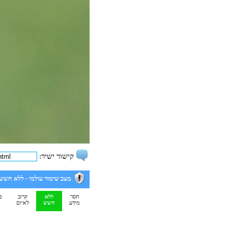
קישור ישיר:
מצב שימור עולמי -
ללא חשש
חסר
ללא
קרוב
פ
מידע
חשש
לאיום