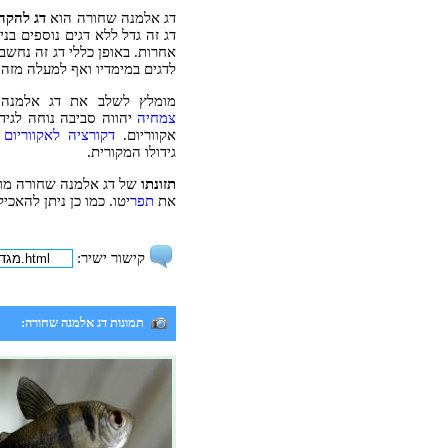
דג אלמנה שחורה הוא
דג להקה
דג זה גדל ללא דגים נוספים בני
אחרות. באופן כללי דג זה נחשב
לדגים במימדיו ואף למעלה מזה.
מומלץ לשלב את דג אלמנה
צמחיה
יהווה סביבה נוחה לגיד
אקווריום.
דקורציה לאקווריום
כ
גידולו המקורית.
תזונתו
של דג אלמנה שחורה מורכב
את
תפר
יטו. כמו כן ניתן להאכי
קישור ישיר:
תמונות דג אלמנה שחורה: