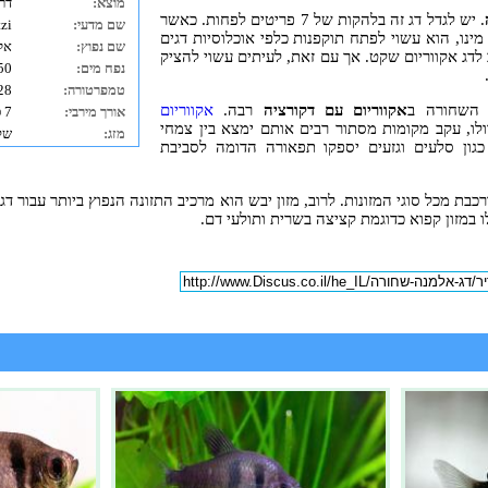
מוצא:
דר
. יש לגדל דג זה בלהקות של 7 פריטים לפחות. כאשר
שם מדעי:
zi
 מינו, הוא עשוי לפתח תוקפנות כלפי אוכלוסיות דגים
שם נפוץ:
אל
 לדג אקווריום שקט. אך עם זאת, לעיתים עשוי להציק
נפח מים:
50 ליטרי
טמפרטורה:
24-28 מ
 השחורה ב
אקווריום עם דקורציה
רבה.
אקווריום
אורך מירבי:
7 ס"מ
ולו, עקב מקומות מסתור רבים אותם ימצא בין צמחי
מזג:
שק
גון סלעים וגזעים יספקו תפאורה הדומה לסביבת
ת מכל סוגי המזונות. לרוב, מזון יבש הוא מרכיב התזונה הנפוץ ביותר עבור דג ז
לו במזון קפוא כדוגמת קציצה בשרית ותולעי דם.