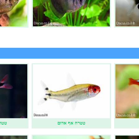
טטרה אף אדום
טטרה