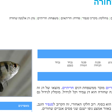
חורה
ם
|
מחלקה:
מקריני סנפיר
|
סדרה:
חריתאים
|
משפחה:
חריתיים
|
מין:
דג אלמנה שחורה
גיע
סכנת
סכנה
נכחד
נכחד
הכחדה
חמורה
בטבע
ריום
מוכר ממשפחת דגים
חריתיים
. מוצאו של דג זה
 שחורה הוא דג עמיד וקל לגידול. מומלץ לגידול גם
וא כסוף. רוב חלקו האחורי, זה הקרוב ל
סנפיר
הזנב,
מאפיינים
באזור אמצע גופו ישנם שני פסים אנכיים שחורים.