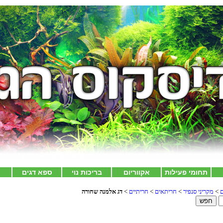
תחומי פעילות
אקווריום
בריכות נוי
ספא דגים
צ
ם
>
מקריני סנפיר
>
חריתאים
>
חריתיים
>
דג אלמנה שחורה