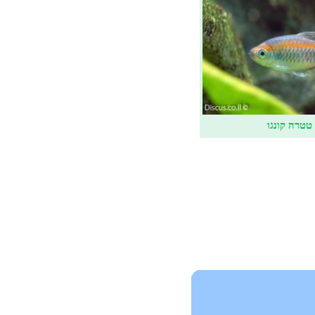
טטרה קונגו