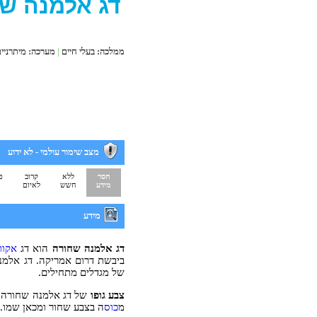
דג אלמנה ש
ממלכה:
בעלי חיים
|
מערכה:
מיתרניי
מצב שימור עולמי -
לא ידוע
חסר
ללא
קרוב
פ
מידע
חשש
לאיום
מידע
דג אלמנה שחורה
הוא דג
אקוו
ביבשת דרום אמריקה. דג אלמנה
של מגדלים מתחילים.
צבע גופו
של דג אלמנה שחורה ה
מ
כוס
ה בצבע שחור ומכאן שמו. 