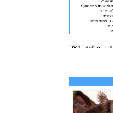
ום אמריקה
Gymnocorymbus ternet
מנה שחורה
ם
עלות-צלזיוס
ט
ה. יחד עם זאת, מזון חי יעשיר