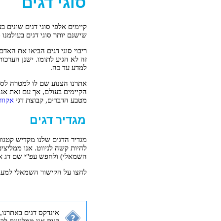
סוגי דגים
קיימים אלפי סוגי דגים שונים ב
שישנם יותר סוגי דגים בעולמנו מ
ריבוי סוגי דגים הביאו את האדם
זה לא הגיע לתומו. ישנן הערכו
למדע עד כה.
אתרנו הצנוע שם לו למטרה לספק
הקיימים בעולם, אך עם זאת אנו 
מטבע הדברים, קבוצת דגי
אקוור
מגדיר דגים
מגדיר הדגים שלנו מקדיש קטגור
להיות קשה לניווט. אנו ממליצי
השמאלי) ולחפש עפ"י שם דג או 
לחצו על הקישור השמאלי למעבר
אינדקס דגים באתרנו,