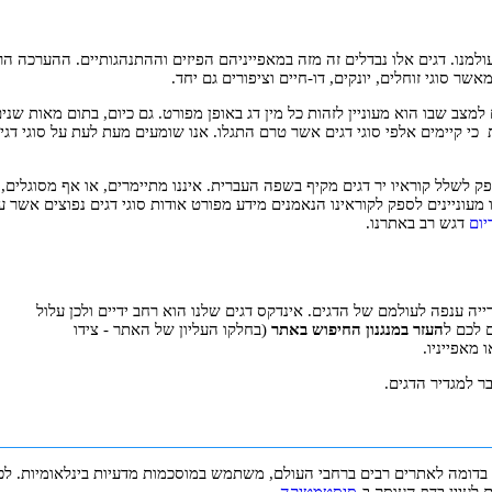
עולמנו. דגים אלו נבדלים זה מזה במאפייניהם הפיזים וההתנהגותיים. ההערכה ה
אשר סוגי זוחלים, יונקים, דו-חיים וציפורים גם יחד.
 למצב שבו הוא מעוניין לזהות כל מין דג באופן מפורט. גם כיום, בתום מאות שנ
ת כי קיימים אלפי סוגי דגים אשר טרם התגלו. אנו שומעים מעת לעת על סוגי דג
 לשלל קוראיו יר דגים מקיף בשפה העברית. איננו מתיימרים, או אף מסוגלים, 
מעוניינים לספק לקוראינו הנאמנים מידע מפורט אודות סוגי דגים נפוצים אשר עש
יום
דגש רב באתרנו.
ייה ענפה לעולמם של הדגים. אינדקס דגים שלנו הוא רחב ידיים ולכן עלול
ם לכם ל
העזר במנגנון החיפוש באתר
(בחלקו העליון של האתר - צידו
מאפייניו.
 למגדיר הדגים.
 בדומה לאתרים רבים ברחבי העולם, משתמש במוסכמות מדעיות בינלאומיות. לכן